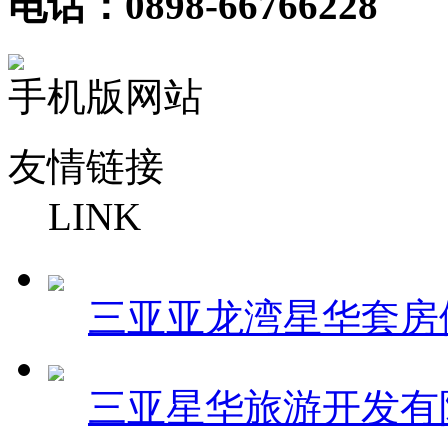
电话：0898-66766228
手机版网站
友情链接
LINK
三亚亚龙湾星华套房
三亚星华旅游开发有