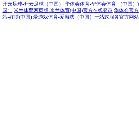
开云足球-开云足球（中国）
华体会体育-华体会体育·（中国）
国）
米兰体育网页版-米兰体育(中国)官方在线登录
华体会官方
站-好博(中国)
爱游戏体育-爱游戏（中国）一站式服务官方网站