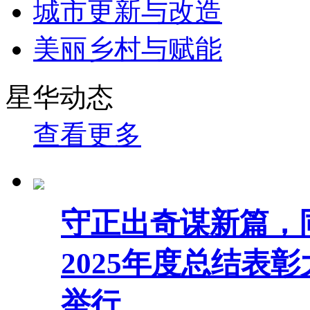
城市更新与改造
美丽乡村与赋能
星华动态
查看更多
守正出奇谋新篇，同
2025年度总结表彰
举行